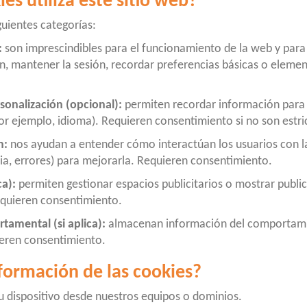
es utiliza este sitio web?
guientes categorías:
:
son imprescindibles para el funcionamiento de la web y para p
n, mantener la sesión, recordar preferencias básicas o eleme
sonalización (opcional):
permiten recordar información para 
or ejemplo, idioma). Requieren consentimiento si no son estr
n:
nos ayudan a entender cómo interactúan los usuarios con l
ia, errores) para mejorarla. Requieren consentimiento.
ca):
permiten gestionar espacios publicitarios o mostrar publi
equieren consentimiento.
tamental (si aplica):
almacenan información del comportamie
ieren consentimiento.
información de las cookies?
u dispositivo desde nuestros equipos o dominios.