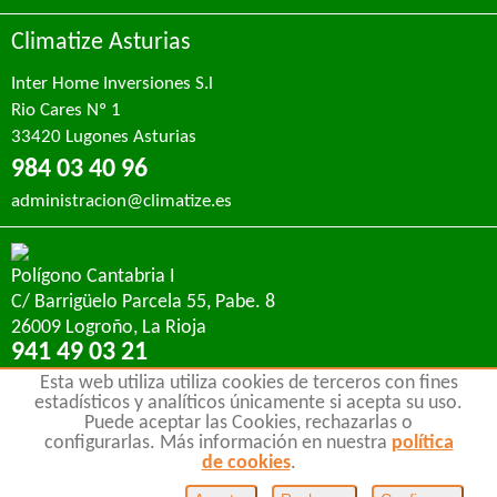
Climatize Asturias
Inter Home Inversiones S.l
Rio Cares Nº 1
33420 Lugones Asturias
984 03 40 96
administracion@climatize.es
Polígono Cantabria I
C/ Barrigüelo Parcela 55, Pabe. 8
26009 Logroño, La Rioja
941 49 03 21
sat@climatize.es
Esta web utiliza utiliza cookies de terceros con fines
estadísticos y analíticos únicamente si acepta su uso.
Puede aceptar las Cookies, rechazarlas o
Aviso legal
y
Protección de datos
configurarlas. Más información en nuestra
política
Política de Cookies
de cookies
.